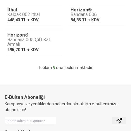
İthal
Horizon®
Tükendi
Kalpak 002 İthal
Bandana 006
448,43
TL + KDV
84,85
TL + KDV
Horizon®
Bandana 005 Çift Kat
Armalı
295,70
TL + KDV
Toplam
9
ürün bulunmaktadır.
E-Bülten Aboneliği
Kampanya ve yeniliklerden haberdar olmak için e-bültenimize
abone olun!
Kayıt 