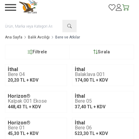
Favorilerim
Hesabım
Sepetim
Ana Sayfa
Balık Avcılığı
Bere ve Atkılar
Filtrele
Sırala
İthal
İthal
Tükendi
Bere 04
Balaklava 001
20,20
TL + KDV
174,00
TL + KDV
Horizon®
İthal
Tükendi
Kalpak 001 Ekose
Bere 05
448,43
TL + KDV
37,40
TL + KDV
Horizon®
İthal
Tükendi
Bere 01
Bere 06
45,30
TL + KDV
523,30
TL + KDV