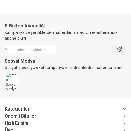
E-Bülten Aboneliği
Kampanya ve yeniliklerden haberdar olmak için e-bültenimize
abone olun!
Kayıt 
Sosyal Medya
Sosyal medyaya özel kampanya ve indirimlerden haberdar olun!
Kategoriler
Önemli Bilgiler
Hızlı Erişim
Üye