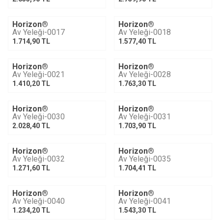
Horizon®
Horizon®
Av Yeleği-0017
Av Yeleği-0018
1.714,90
TL
1.577,40
TL
Horizon®
Horizon®
Av Yeleği-0021
Av Yeleği-0028
1.410,20
TL
1.763,30
TL
Horizon®
Horizon®
Av Yeleği-0030
Av Yeleği-0031
2.028,40
TL
1.703,90
TL
Horizon®
Horizon®
Av Yeleği-0032
Av Yeleği-0035
1.271,60
TL
1.704,41
TL
Horizon®
Horizon®
Av Yeleği-0040
Av Yeleği-0041
1.234,20
TL
1.543,30
TL