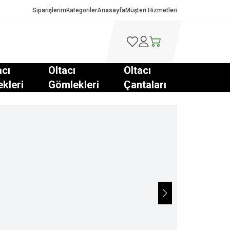
Siparişlerim
Kategoriler
Anasayfa
Müşteri Hizmetleri
Favorilerim
Hesabım
Sepetim
acı
Oltacı
Oltacı
ekleri
Gömlekleri
Çantaları