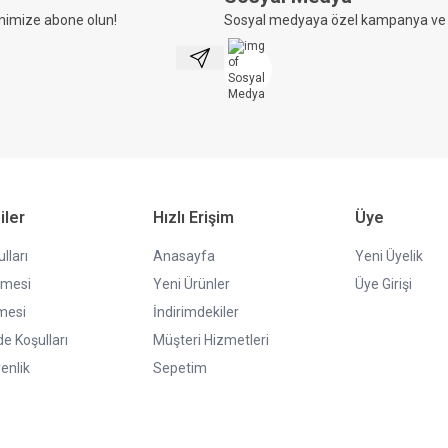
nimize abone olun!
Sosyal medyaya özel kampanya ve i
Kayıt Ol
iler
Hızlı Erişim
Üye
lları
Anasayfa
Yeni Üyelik
şmesi
Yeni Ürünler
Üye Girişi
mesi
İndirimdekiler
de Koşulları
Müşteri Hizmetleri
venlik
Sepetim