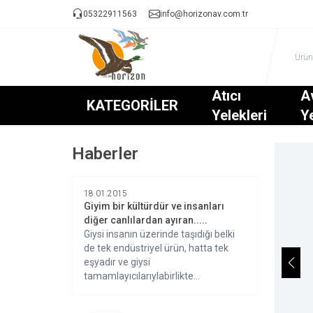
05322911563
info@horizonav.com.tr
Atıcı
A
KATEGORİLER
Yelekleri
Ye
Haberler
18.01.2015
Giyim bir kültürdür ve insanları
diğer canlılardan ayıran.....
Giysi insanın üzerinde taşıdığı belki
de tek endüstriyel ürün, hatta tek
eşyadır ve giysi
tamamlayıcılarıylabirlikte
insanı kuşatır.