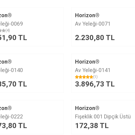
zon®
Horizon®
eleği-0069
Av Yeleği-0071
(4)
51,90
TL
2.230,80
TL
zon®
Horizon®
eleği-0140
Av Yeleği-0141
(1)
35,70
TL
3.896,73
TL
zon®
Horizon®
eleği-0222
Fişeklik 001 Dipçik Üstü
73,80
TL
172,38
TL