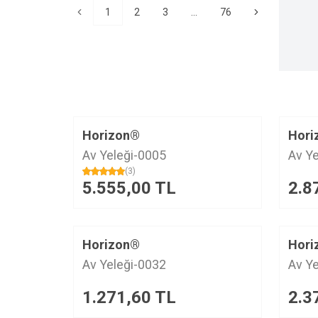
1
2
3
...
76
Horizon®
Hori
Av Yeleği-0005
Av Y
(3)
5.555,00
TL
2.8
Horizon®
Hori
Av Yeleği-0032
Av Y
1.271,60
TL
2.3