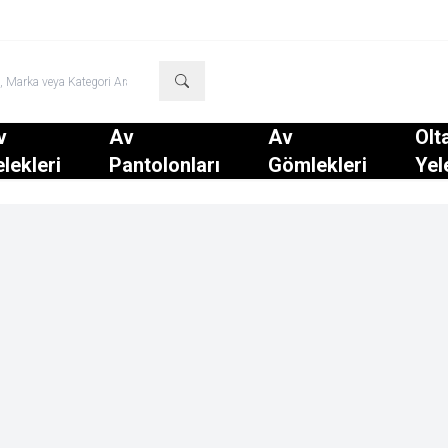
v
Av
Av
Olt
lekleri
Pantolonları
Gömlekleri
Yel