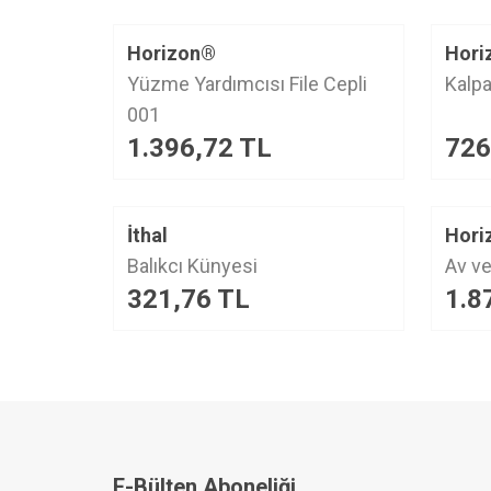
YENI
Horizon®
Hori
ürün
Yüzme Yardımcısı File Cepli
Kalpa
001
1.396,72
TL
726
YENI
İthal
Hori
ürün
Balıkcı Künyesi
Av ve
321,76
TL
1.8
E-Bülten Aboneliği