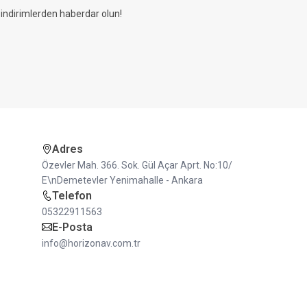
ndirimlerden haberdar olun!
Adres
Özevler Mah. 366. Sok. Gül Açar Aprt. No:10/
E\nDemetevler Yenimahalle - Ankara
Telefon
05322911563
E-Posta
info@horizonav.com.tr