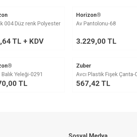
zon
Horizon®
k 004 Düz renk Polyester
Av Pantolonu-68
,64
TL + KDV
3.229,00
TL
YENI
zon®
Zuber
ürün
 Balık Yeleği-0291
Avcı Plastik Fişek Çanta-
70,00
TL
567,42
TL
Sosyal Medya