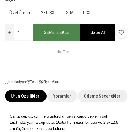
Seçiniz:
Özel Üretim
2XL-3XL
S-M
L-XL
SEPETE EKLE
Satın Al
Favori
Not Ekle
Koleksiyon
Teklif
Fiyat Alarmı
Ürün Özellikleri
Yorumlar
Ödeme Seçenekleri
Çanta cep dizaynı ile oluşturulan geniş kargo ceplerin sol
tarafında, yarma cep üstü; 16x9x4 cm uzun bir cep ve 2,5x12,5
cm ölçülerinde ikinci cep bulunur.