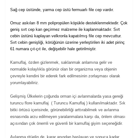
Sağ cep üstünde, yarma cep üstü fermuarlı file cep vardır.
Omuz askıları 8 mm polipropülen köpükle desteklenmektedir. Çok
geniş sırt cep kan geçirmez malzeme ile kaplanmaktadır. Sırt
cebin üstünü kaplayan velkronla kapatılmış file cep mevcuttur.
Sırt cebin genişliği, körüğünün üzerine yerleştirilen iki adet pirinç
61 numara çıt-çıt ile, değişebilir hale getirilmiştir.
Kamuflaj, özden gizlenmek, saklanmak anlamına gelir ve
normalde kolaylıkla görünür olan bir organizma veya objenin
çevreyle kendini bir ederek fark edilmesinin zorlaşması olarak
yorumlayabiliriz.
Gelişmiş Ülkelerin çoğunda orman içi avlanmalarda yasa gereği
turuncu flore kamuflaj ( Turuncu Kamuflaj ) kullanılmaktadır. Sık
bitki örtüsü içerisinde, görünebilirliği arttırabilmek ve avlanma
esnasında arzu edilmeyen yaralanmalara karşı da, önlem olması
açısından çok önemli ve güvenli bir kamuflaj giyim seçeneğidir.
Avlanma ritüelin de, karar anından başlayan ve sonuca kadar