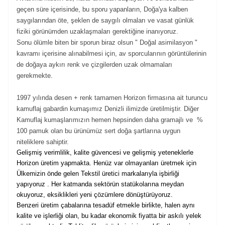
geçen süre içerisinde, bu sporu yapanların, Doğa'ya kalben
saygılarından öte, şeklen de saygılı olmaları ve vasat günlük
fiziki görünümden uzaklaşmaları gerektiğine inanıyoruz.
Sonu ölümle biten bir sporun biraz olsun " Doğal asimilasyon "
kavramı içerisine alınabilmesi için, av sporcularının görüntülerinin
de doğaya aykırı renk ve çizgilerden uzak olmamaları
gerekmekte.
1997 yılında desen + renk tamamen Horizon firmasına ait turuncu
kamuflaj gabardin kumaşımız Denizli ilimizde üretilmiştir. Diğer
Kamuflaj kumaşlarımızın hemen hepsinden daha gramajlı ve %
100 pamuk olan bu ürünümüz sert doğa şartlarına uygun
niteliklere sahiptir.
Gelişmiş verimlilik, kalite güvencesi ve gelişmiş yeteneklerle
Horizon üretim yapmakta. Henüz var olmayanları üretmek için
Ülkemizin önde gelen Tekstil üretici markalarıyla işbirliği
yapıyoruz . Her katmanda sektörün statükolarına meydan
okuyoruz, eksiklikleri yeni çözümlere dönüştürüyoruz.
Benzeri üretim çabalarına tesadüf etmekle birlikte, halen aynı
kalite ve işlerliği olan, bu kadar ekonomik fiyatta bir askılı yelek