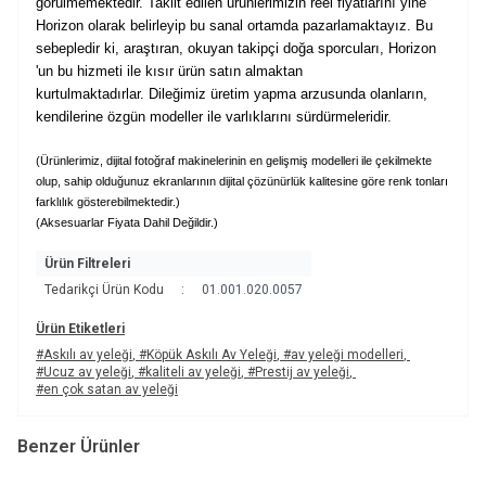
görülmemektedir. Taklit edilen ürünlerimizin reel fiyatlarını yine
Horizon olarak belirleyip bu sanal ortamda pazarlamaktayız. Bu
sebepledir ki, araştıran, okuyan takipçi doğa sporcuları, Horizon
'un bu hizmeti ile kısır ürün satın almaktan
kurtulmaktadırlar. Dileğimiz üretim yapma arzusunda olanların,
kendilerine özgün modeller ile varlıklarını sürdürmeleridir.
(Ürünlerimiz, dijital fotoğraf makinelerinin en gelişmiş modelleri ile çekilmekte
olup, sahip olduğunuz ekranlarının dijital çözünürlük kalitesine göre renk tonları
farklılık gösterebilmektedir.)
(Aksesuarlar Fiyata Dahil Değildir.)
Ürün Filtreleri
Tedarikçi Ürün Kodu
:
01.001.020.0057
Ürün Etiketleri
#Askılı av yeleği
,
#Köpük Askılı Av Yeleği
,
#av yeleği modelleri
,
#Ucuz av yeleği
,
#kaliteli av yeleği
,
#Prestij av yeleği
,
#en çok satan av yeleği
Benzer Ürünler