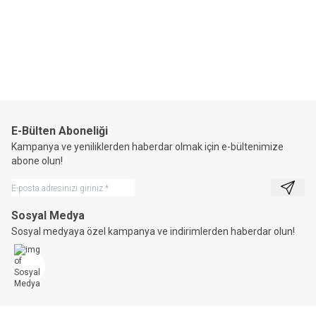
Horizon®
Horizon®
Av Yeleği-0002
Av Yeleği-0004
4.506,00
TL + KDV
5.555,92
TL
E-Bülten Aboneliği
Kampanya ve yeniliklerden haberdar olmak için e-bültenimize
abone olun!
Kayıt 
Sosyal Medya
Sosyal medyaya özel kampanya ve indirimlerden haberdar olun!