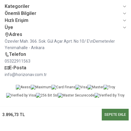
Kategoriler
Önemli Bilgiler
Hızlı Erişim
Üye
Adres
Özevler Mah. 366. Sok. Gül Açar Aprt. No:10/ E\nDemetevler
Yenimahalle - Ankara
Telefon
05322911563
E-Posta
info@horizonav.com.tr
3.896,73
TL
SEPETE EKLE