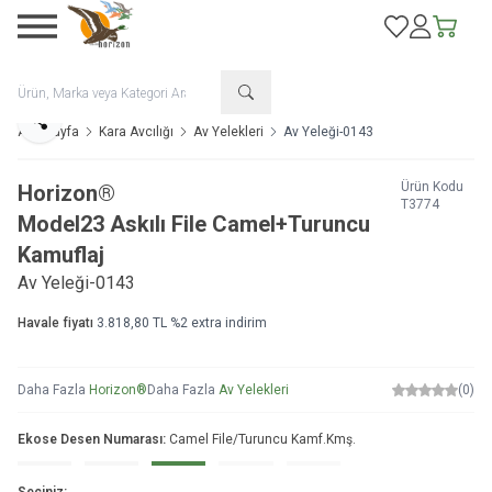
Favorilerim
Hesabım
Sepetim
Paylaş
Ana Sayfa
Kara Avcılığı
Av Yelekleri
Av Yeleği-0143
Ürün Kodu
Horizon®
T3774
Model
23 Askılı File Camel+Turuncu
Kamuflaj
Av Yeleği-0143
Havale fiyatı
3.818,80
TL
%
2
extra indirim
Daha Fazla
Horizon®
Daha Fazla
Av Yelekleri
(0)
Ekose Desen Numarası:
Camel File/Turuncu Kamf.Kmş.