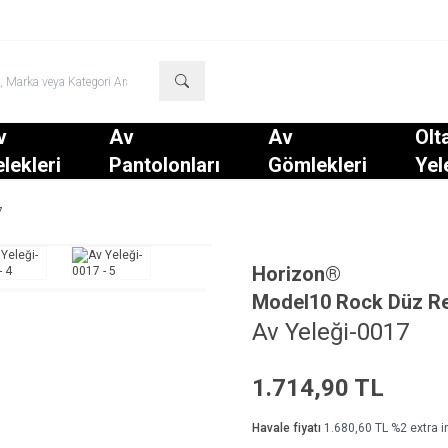
v
Av
Av
Olt
lekleri
Pantolonları
Gömlekleri
Yel
7
Horizon®
Model
10 Rock Düz Re
Av Yeleği-0017
1.714,90
TL
Havale fiyatı
1.680,60
TL
%
2
extra i