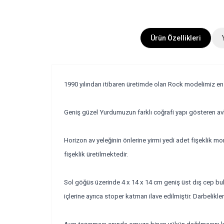
Ürün Özellikleri
1990 yılından itibaren üretimde olan Rock modelimiz en 
Geniş güzel Yurdumuzun farklı coğrafi yapı gösteren av
Horizon av yeleğinin önlerine yirmi yedi adet fişeklik mon
fişeklik üretilmektedir.
Sol göğüs üzerinde 4 x 14 x 14 cm geniş üst dış cep b
içlerine ayrıca stoper katman ilave edilmiştir. Darbelikl