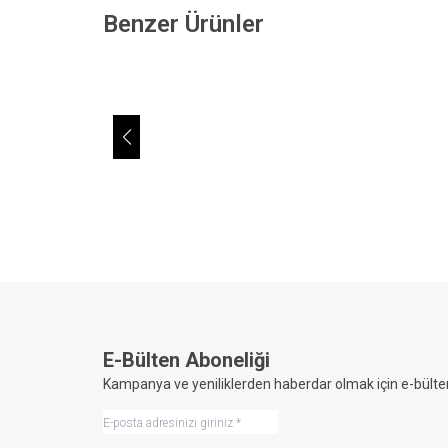
Benzer Ürünler
Horizon®
Ho
Av Yeleği-0002
Av
4.506,00
TL + KDV
5
E-Bülten Aboneliği
Kampanya ve yeniliklerden haberdar olmak için e-bülte