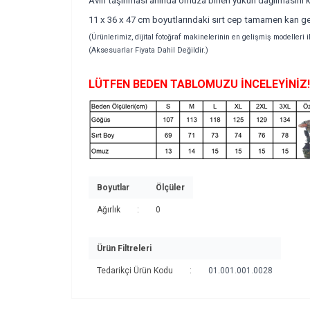
Avın taşınması anında omuza binen yükün dağılmasını kol
11 x 36 x 47 cm boyutlarındaki sırt cep tamamen kan g
(Ürünlerimiz, dijital fotoğraf makinelerinin en gelişmiş modelleri
(Aksesuarlar Fiyata Dahil Değildir.)
LÜTFEN BEDEN TABLOMUZU İNCELEYİNİZ!
Boyutlar
Ölçüler
Ağırlık
:
0
Ürün Filtreleri
Tedarikçi Ürün Kodu
:
01.001.001.0028