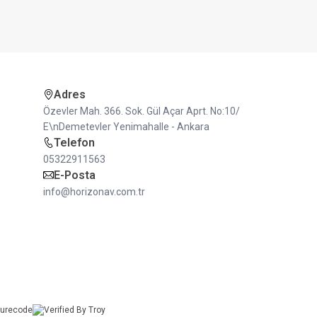
Adres
Özevler Mah. 366. Sok. Gül Açar Aprt. No:10/
E\nDemetevler Yenimahalle - Ankara
Telefon
05322911563
E-Posta
info@horizonav.com.tr