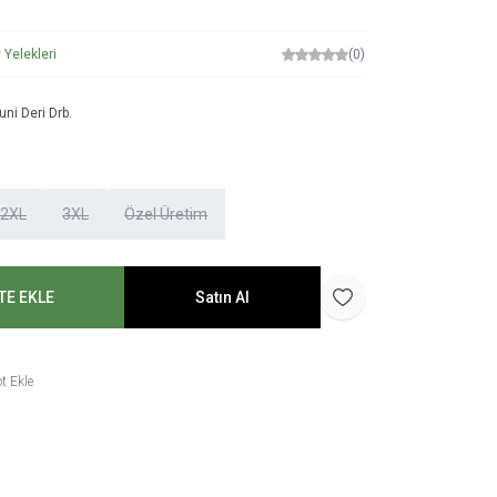
 Yelekleri
(0)
ni Deri Drb.
2XL
3XL
Özel Üretim
TE EKLE
Satın Al
Favoriye Ekle
t Ekle