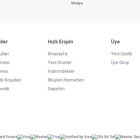
iler
Hızlı Erişim
Üye
lları
Anasayfa
Yeni Üyelik
şmesi
Yeni Ürünler
Üye Girişi
mesi
İndirimdekiler
de Koşulları
Müşteri Hizmetleri
venlik
Sepetim