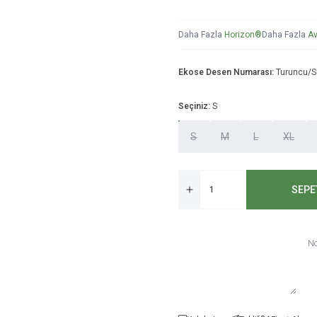
Daha Fazla
Horizon®
Daha Fazla
Av
Ekose Desen Numarası:
Turuncu/Su
Seçiniz:
S
S
M
L
XL
SEPE
No