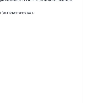
 Büyük bedenlerde 11 x 43 x 50 cm ve küçük bedenlerde
ı farklılık gösterebilmektedir.)