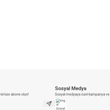
rizon®
Horizon®
 Yeleği-0004
Av Yeleği-0005
(3)
.555,92
TL
5.555,00
TL
Sosyal Medya
nimize abone olun!
Sosyal medyaya özel kampanya ve i
Kayıt Ol