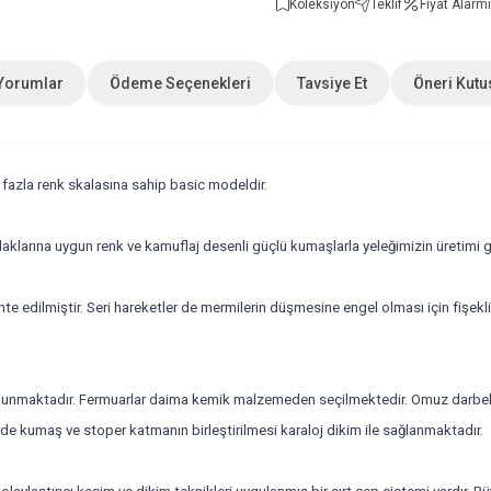
Koleksiyon
Teklif
Fiyat Alarmı
Yorumlar
Ödeme Seçenekleri
Tavsiye Et
Öneri Kutu
fazla renk skalasına sahip basic modeldir.
laklarına uygun renk ve kamuflaj desenli güçlü kumaşlarla yeleğimizin üretimi
te edilmiştir. Seri hareketler de mermilerin düşmesine engel olması için fişeklik 
ulunmaktadır. Fermuarlar daima kemik malzemeden seçilmektedir. Omuz darbelik
erde kumaş ve stoper katmanın birleştirilmesi karaloj dikim ile sağlanmaktadır.