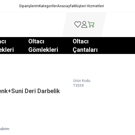
Siparişlerim
Kategoriler
Anasayfa
Müşteri Hizmetleri
Favorilerim
Hesabım
Sepetim
acı
Oltacı
Oltacı
ekleri
Gömlekleri
Çantaları
Ürün Kodu
T3559
nk+Suni Deri Darbelik
ndirim