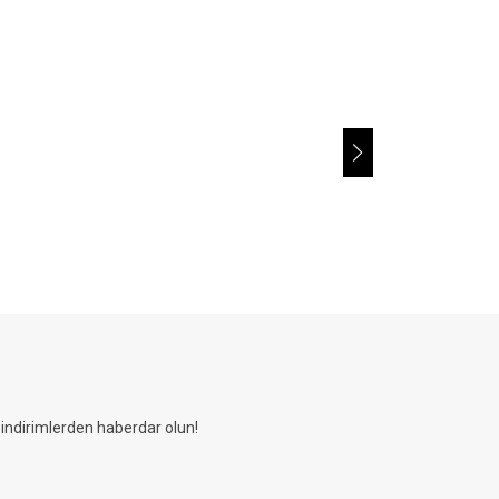
Horizon®
Av Yeleği-0006
2.875,40
TL
ndirimlerden haberdar olun!