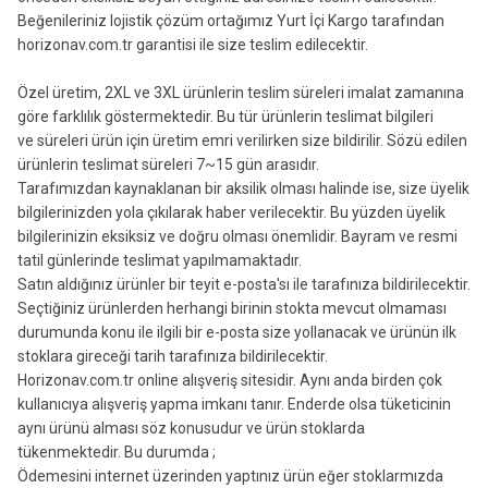
Beğenileriniz lojistik çözüm ortağımız Yurt İçi Kargo tarafından
horizonav.com.tr garantisi ile size teslim edilecektir.
Özel üretim, 2XL ve 3XL ürünlerin teslim süreleri imalat zamanına
göre farklılık göstermektedir. Bu tür ürünlerin teslimat bilgileri
ve süreleri ürün için üretim emri verilirken size bildirilir. Sözü edilen
ürünlerin teslimat süreleri 7~15 gün arasıdır.
Tarafımızdan kaynaklanan bir aksilik olması halinde ise, size üyelik
bilgilerinizden yola çıkılarak haber verilecektir. Bu yüzden üyelik
bilgilerinizin eksiksiz ve doğru olması önemlidir. Bayram ve resmi
tatil günlerinde teslimat yapılmamaktadır.
Satın aldığınız ürünler bir teyit e-posta'sı ile tarafınıza bildirilecektir.
Seçtiğiniz ürünlerden herhangi birinin stokta mevcut olmaması
durumunda konu ile ilgili bir e-posta size yollanacak ve ürünün ilk
stoklara gireceği tarih tarafınıza bildirilecektir.
Horizonav.com.tr online alışveriş sitesidir. Aynı anda birden çok
kullanıcıya alışveriş yapma imkanı tanır. Enderde olsa tüketicinin
aynı ürünü alması söz konusudur ve ürün stoklarda
tükenmektedir. Bu durumda ;
Ödemesini internet üzerinden yaptınız ürün eğer stoklarmızda