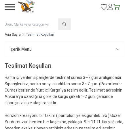
Favorilerim
Hesabım
Sepetim
Ana Sayfa
Teslimat Koşulları
İçerik Menü
Teslimat Koşulları
Hafta içi verilen siparişlerde teslimat süresi 3~7 gün aralığındadır.
Siparişleriniz, banka onayı alındıktan sonra 3~7 gün (Pazartesi ~
Cuma) içerisinde Yurt İçi Kargo' ya teslim edilir. Teslimat adresinin
Ankara'ya uzaklığına göre de kargo şirketi 1-2 gün içerisinde
siparişinizi size ulaştıracaktır.
Horizon kreasyonu bir takım ( pantolon, yelek,gömlek...vb ) Güzel
Yurdumuzun hemen her köşesine, yaklaşık 9 ~ 11 TL karşılığında,
önceden eksiksiz beyan ettiğiniz adresinize teslim edilecektir.