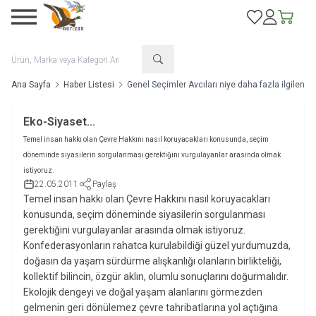
Favorilerim
Hesabım
Sepetim
Ana Sayfa
Haber Listesi
Genel Seçimler Avcıları niye daha fazla ilgilendirs
Eko-Siyaset...
Temel insan hakkı olan Çevre Hakkını nasıl koruyacakları konusunda, seçim
döneminde siyasilerin sorgulanması gerektiğini vurgulayanlar arasında olmak
istiyoruz.
22.05.2011
Paylaş
Temel insan hakkı olan Çevre Hakkını nasıl koruyacakları
konusunda, seçim döneminde siyasilerin sorgulanması
gerektiğini vurgulayanlar arasında olmak istiyoruz.
Konfederasyonların rahatca kurulabildiği güzel yurdumuzda,
doğasın da yaşam sürdürme alışkanlığı olanların birlikteliği,
kollektif bilincin, özgür aklın, olumlu sonuçlarını doğurmalıdır.
Ekolojik dengeyi ve doğal yaşam alanlarını görmezden
gelmenin geri dönülemez çevre tahribatlarına yol açtığına