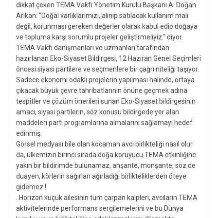
dikkat çeken TEMA Vakfı Yönetim Kurulu Başkanı A. Doğan
Arıkan: "Doğal varlıklarımızı, alınıp satılacak kullanım malı
değil, korunması gereken değerler olarak kabul edip doğaya
ve topluma karşı sorumlu projeler geliştirmeliyiz." diyor.
TEMA Vakfı danışmanları ve uzmanları tarafından
hazırlanan Eko-Siyaset Bildirgesi, 12 Haziran Genel Seçimleri
öncesi siyasi partilere ve seçmenlere bir çağrı niteliği taşıyor.
Sadece ekonomi odaklı projelerin yapılması halinde, ortaya
çıkacak büyük çevre tahribatlarının önüne geçmek adına
tespitler ve çözüm önerileri sunan Eko-Siyaset bildirgesinin
amacı, siyasi partilerin, söz konusu bildirgede yer alan
maddeleri parti programlarına almalarını sağlamayı hedef
edinmiş.
Görsel medyası bile olan kocaman avcı birlikteliği nasıl olur
da, ülkemizin birinci sırada doğa koruyucu TEMA etkinliğine
yakın bir bildirimde bulunamaz, anşante, monşante, söz de
duayen, körlerin sağırları ağırladığı birlikteliklerden öteye
gidemez !
..Horizon küçük ailesinin tüm çarpan kalpleri, avcıların TEMA
aktivitelerinde performans sergilemelerini ve bu Dünya