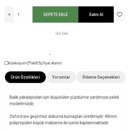
SEPETE EKLE
Satın Al
Favori
Not Ekle
Koleksiyon
Teklif
Fiyat Alarmı
Ürün Özellikleri
Yorumlar
Ödeme Seçenekleri
Balık yakalayıcıları için düşünülen yüzdürme yardımcısı yelek
modelimizdir.
Oxford sıvı geçirmez dokuma kumaştan üretilmiştir. 40mm
polipropülen köpük malzeme ile içerisi kaplanmaktadır.