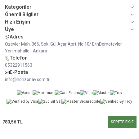
Kategoriler
Önemli Bilgiler
Hızlı Erişim
Üye
Adres
Özevler Mah. 366. Sok. Gül Açar Aprt. No:10/ E\nDemetevler
Yenimahalle - Ankara
Telefon
05322911563
E-Posta
info@horizonav.com.tr
780,56
TL
SEPETE EKLE