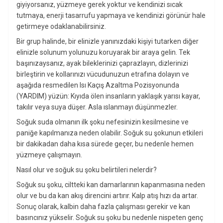
giyiyorsanız, yüzmeye gerek yoktur ve kendinizi sıcak
tutmaya, enerji tasarrufu yapmaya ve kendinizi görünür hale
getirmeye odaklanabilirsiniz.
Bir grup halinde, bir elinizle yanınızdaki kişiyi tutarken diğer
elinizle solunum yolunuzu koruyarak bir araya gelin. Tek
başınızaysanız, ayak bileklerinizi çaprazlayın, dizlerinizi
birleştirin ve kollarınızı vücudunuzun etrafına dolayın ve
aşağıda resmedilen Isı Kaçış Azaltma Pozisyonunda
(YARDIM) yüzün: Kıyıda ölen insanların yaklaşık yarısı kayar,
takılır veya suya düşer. Asla ıslanmayı düşünmezler.
Soğuk suda olmanın ilk şoku nefesinizin kesilmesine ve
paniğe kapılmanıza neden olabilir. Soğuk su şokunun etkileri
bir dakikadan daha kısa sürede geçer, bu nedenle hemen
yüzmeye çalışmayın.
Nasıl olur ve soğuk su şoku belirtileri nelerdir?
Soğuk su şoku, ciltteki kan damarlarının kapanmasına neden
olur ve bu da kan akış direncini artırır. Kalp atış hızı da artar.
Sonuç olarak, kalbin daha fazla çalışması gerekir ve kan
basıncınız yükselir. Soğuk su şoku bu nedenle nispeten genç