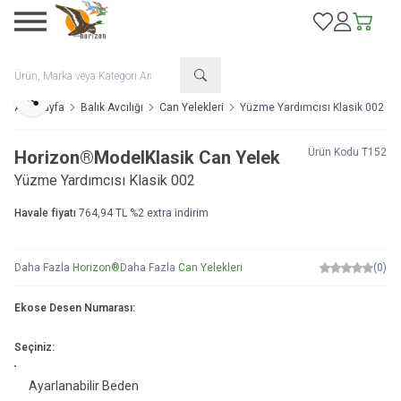
Favorilerim
Hesabım
Sepetim
Paylaş
Ana Sayfa
Balık Avcılığı
Can Yelekleri
Yüzme Yardımcısı Klasik 002
Ürün Kodu
T152
Horizon®
Model
Klasik Can Yelek
Yüzme Yardımcısı Klasik 002
Havale fiyatı
764,94
TL
%
2
extra indirim
Daha Fazla
Horizon®
Daha Fazla
Can Yelekleri
(0)
Ekose Desen Numarası:
Seçiniz:
Ayarlanabilir Beden