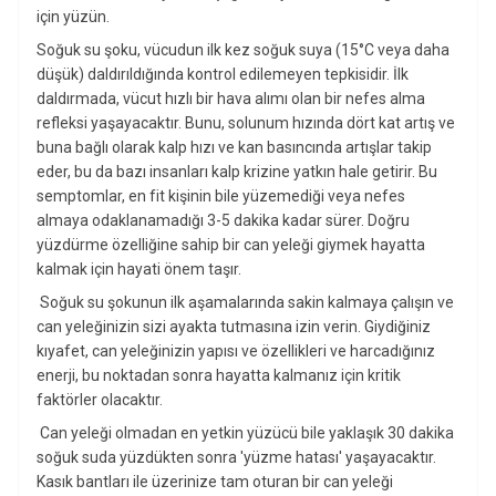
için yüzün.
Soğuk su şoku, vücudun ilk kez soğuk suya (15°C veya daha
düşük) daldırıldığında kontrol edilemeyen tepkisidir. İlk
daldırmada, vücut hızlı bir hava alımı olan bir nefes alma
refleksi yaşayacaktır. Bunu, solunum hızında dört kat artış ve
buna bağlı olarak kalp hızı ve kan basıncında artışlar takip
eder, bu da bazı insanları kalp krizine yatkın hale getirir. Bu
semptomlar, en fit kişinin bile yüzemediği veya nefes
almaya odaklanamadığı 3-5 dakika kadar sürer. Doğru
yüzdürme özelliğine sahip bir can yeleği giymek hayatta
kalmak için hayati önem taşır.
Soğuk su şokunun ilk aşamalarında sakin kalmaya çalışın ve
can yeleğinizin sizi ayakta tutmasına izin verin. Giydiğiniz
kıyafet, can yeleğinizin yapısı ve özellikleri ve harcadığınız
enerji, bu noktadan sonra hayatta kalmanız için kritik
faktörler olacaktır.
Can yeleği olmadan en yetkin yüzücü bile yaklaşık 30 dakika
soğuk suda yüzdükten sonra 'yüzme hatası' yaşayacaktır.
Kasık bantları ile üzerinize tam oturan bir can yeleği