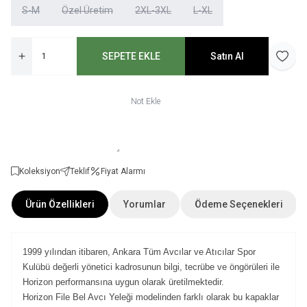
S-M
Özel Üretim
2XL-3XL
L-XL
SEPETE EKLE
Satın Al
Favori
Not Ekle
Koleksiyon
Teklif
Fiyat Alarmı
Ürün Özellikleri
Yorumlar
Ödeme Seçenekleri
1999 yılından itibaren, Ankara Tüm Avcılar ve Atıcılar Spor
Kulübü değerli yönetici kadrosunun bilgi, tecrübe ve öngörüleri ile
Horizon performansına uygun olarak üretilmektedir.
Horizon File Bel Avcı Yeleği modelinden farklı olarak bu kapaklar