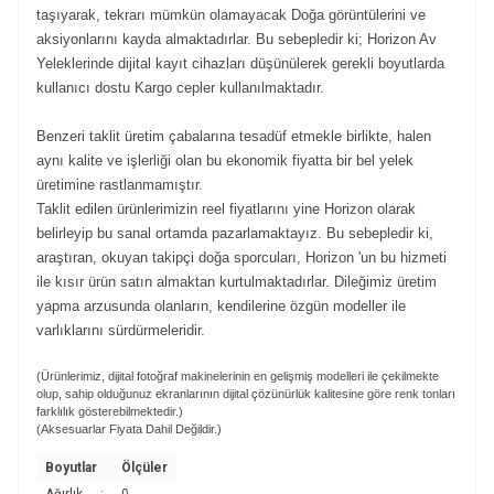
taşıyarak, tekrarı mümkün olamayacak Doğa görüntülerini ve
aksiyonlarını kayda almaktadırlar. Bu sebepledir ki; Horizon Av
Yeleklerinde dijital kayıt cihazları düşünülerek gerekli boyutlarda
kullanıcı dostu Kargo cepler kullanılmaktadır.
Benzeri taklit üretim çabalarına tesadüf etmekle birlikte, halen
aynı kalite ve işlerliği olan bu ekonomik fiyatta bir bel yelek
üretimine rastlanmamıştır.
Taklit edilen ürünlerimizin reel fiyatlarını yine Horizon olarak
belirleyip bu sanal ortamda pazarlamaktayız. Bu sebepledir ki,
araştıran, okuyan takipçi doğa sporcuları, Horizon 'un bu hizmeti
ile kısır ürün satın almaktan kurtulmaktadırlar. Dileğimiz üretim
yapma arzusunda olanların, kendilerine özgün modeller ile
varlıklarını sürdürmeleridir.
(Ürünlerimiz, dijital fotoğraf makinelerinin en gelişmiş modelleri ile çekilmekte
olup, sahip olduğunuz ekranlarının dijital çözünürlük kalitesine göre renk tonları
farklılık gösterebilmektedir.)
(Aksesuarlar Fiyata Dahil Değildir.)
Boyutlar
Ölçüler