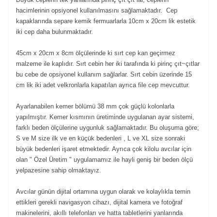
hacimlerinin opsiyonel kullanılmasını sağlamaktadır. Cep
kapaklarında separe kemik fermuarlarla 10cm x 20cm lik estetik
iki cep daha bulunmaktadır.
45cm x 20cm x 8cm ölçülerinde ki sırt cep kan geçirmez
malzeme ile kaplıdır. Sırt cebin her iki tarafında ki pirinç çıt~çıtlar
bu cebe de opsiyonel kullanım sağlarlar. Sırt cebin üzerinde 15
cm lik iki adet velkronlarla kapatılan ayrıca file cep mevcuttur.
Ayarlanabilen kemer bölümü 38 mm çok güçlü kolonlarla
yapılmıştır. Kemer kısmının üretiminde uygulanan ayar sistemi,
farklı beden ölçülerine uygunluk sağlamaktadır. Bu oluşuma göre;
S ve M size ilk ve en küçük bedenleri , L ve XL size sonraki
büyük bedenleri işaret etmektedir. Ayrıca çok kilolu avcılar için
olan " Özel Üretim " uygulamamız ile hayli geniş bir beden ölçü
yelpazesine sahip olmaktayız.
Avcılar günün dijital ortamına uygun olarak ve kolaylıkla temin
ettikleri gerekli navigasyon cihazı, dijital kamera ve fotoğraf
makinelerini, akıllı telefonları ve hatta tabletlerini yanlarında