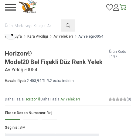
Favorilerim
Hesabım
Sepetim
Paylaş
Ana Sayfa
Kara Avcılığı
Av Yelekleri
Av Yeleği-0054
Ürün Kodu
Horizon®
T197
Model
20 Bel Fişekli Düz Renk Yelek
Av Yeleği-0054
Havale fiyatı
2.403,94
TL
%
2
extra indirim
Daha Fazla
Horizon®
Daha Fazla
Av Yelekleri
(0)
Ekose Desen Numarası:
Bej
Seçiniz:
S-M