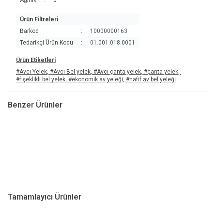
Ağırlık
:
0
Ürün Filtreleri
Barkod
:
10000000163
Tedarikçi Ürün Kodu
:
01.001.018.0001
Ürün Etiketleri
#Avcı Yelek
,
#Avcı Bel yelek
,
#Avcı çanta yelek
,
#çanta yelek
,
#fişeklikli bel yelek
,
#ekonomik av yeleği
,
#hafif av bel yeleği
Benzer Ürünler
Horizon®
Horizon®
Av Yeleği-0002
Av Yeleği-0004
4.506,00
TL + KDV
5.555,92
TL
Tamamlayıcı Ürünler