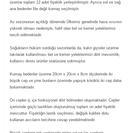
üzerine toplam 12 adet fişeklik yerleştirilmiştir. Ayrıca sol ve sağ
ana bedenler file değil kumaş seçilmiştir.
Av sezonunun açıldığı dönemde Ülkemiz genelinde hava ısısının
yüksek olması nedeniyle, hafif olan bel ve kemer yeleklerimiz
tercih edilmektedir.
Soğukların hüküm sürdüğü sezonlarda da, kalın giysiler üzerine
takılarak kullanılması bel ve kemer yeleklerimizi dört mevsimlik,
kullanıcı dostu ürünler statüsüne sokmuştur.
Kumaş bedenler üzerine 20cm x 20cm x 8cm ölçülerinde iki
büyük cep ve yine bunların üzerinde yapışık körüklü iki cep daha
bulunmaktadır.
Ön cepler iç içe fonksiyonel dört bölmeden oluşmaktadır. Cepler
içerisinde güçlü lastikten oluşturulmuş toplam on adet fişeklik
mevcuttur. Fişekliğin lastik seçilmesi, değişik kalibre dolu
kullanan avcıların tercihine cevap verebilmektedir.
Büyük ceplerin tek yanlarında pirinç çıt çıt lar, ceplerin