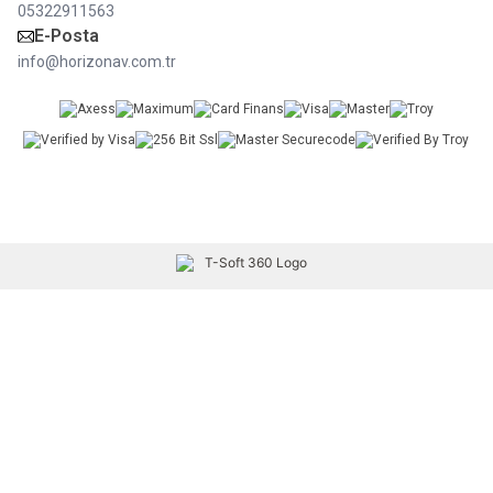
05322911563
E-Posta
info@horizonav.com.tr