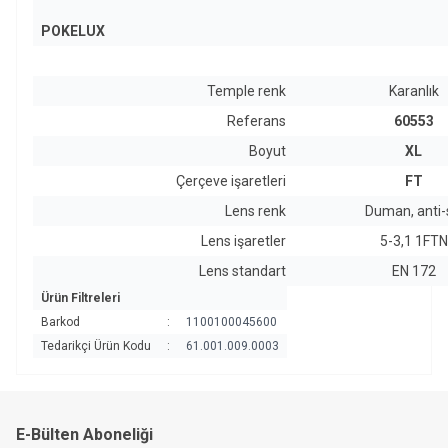
POKELUX
Temple renk
Karanlık
Referans
60553
Boyut
XL
Çerçeve işaretleri
FT
Lens renk
Duman, anti-
Lens işaretler
5-3,1 1FTN
Lens standart
EN 172
Ürün Filtreleri
Barkod
:
1100100045600
Tedarikçi Ürün Kodu
:
61.001.009.0003
E-Bülten Aboneliği