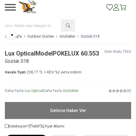
Favorilerim
Hesabım
Sepetim
Paylaş
Ana Sayfa
Outdoor Ürünler
Gözlükler
Gözlük 018
Ürün Kodu
T563
Lux Optical
Model
POKELUX 60.553
Gözlük 018
Havale fiyatı
238,77
TL + KDV
%
2
extra indirim
Daha Fazla
Lux Optical
Daha Fazla
Gözlükler
(0)
Gelince Haber Ver
Koleksiyon
Teklif
Fiyat Alarmı