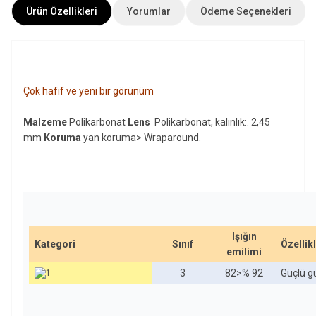
Ürün Özellikleri
Yorumlar
Ödeme Seçenekleri
Çok hafif ve yeni bir görünüm
Malzeme
Polikarbonat
Lens
Polikarbonat, kalınlık:. 2,45
mm
Koruma
yan koruma> Wraparound.
Işığın
Kategori
Sınıf
Özellik
emilimi
3
82>% 92
Güçlü gü