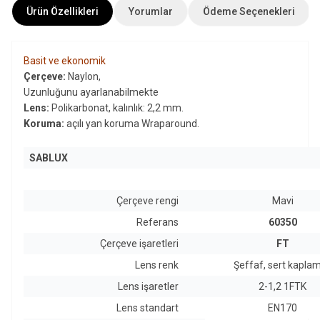
Ürün Özellikleri
Yorumlar
Ödeme Seçenekleri
Basit ve ekonomik
Çerçeve:
Naylon
,
Uzunluğunu ayarlanabilmekte
Lens:
Polikarbonat, kalınlık: 2,2 mm.
Koruma:
açılı yan koruma Wraparound.
SABLUX
Çerçeve rengi
Mavi
Referans
60350
Çerçeve işaretleri
FT
Lens renk
Şeffaf, sert kaplam
Lens işaretler
2-1,2 1FTK
Lens standart
EN170