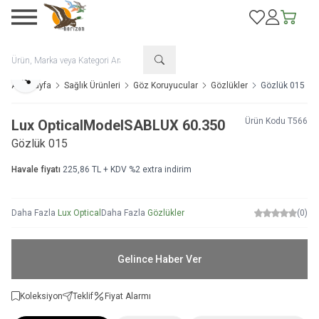
Favorilerim
Hesabım
Sepetim
Paylaş
Ana Sayfa
Sağlık Ürünleri
Göz Koruyucular
Gözlükler
Gözlük 015
Ürün Kodu
T566
Lux Optical
Model
SABLUX 60.350
Gözlük 015
Havale fiyatı
225,86
TL + KDV
%
2
extra indirim
Daha Fazla
Lux Optical
Daha Fazla
Gözlükler
(0)
Gelince Haber Ver
Koleksiyon
Teklif
Fiyat Alarmı