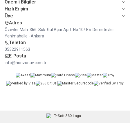
Önemli Bilgiler
Hızlı Erişim
Üye
Adres
Özevler Mah. 366. Sok. Gül Açar Aprt. No:10/ E\nDemetevler
Yenimahalle - Ankara
Telefon
05322911563
E-Posta
info@horizonav.com.tr