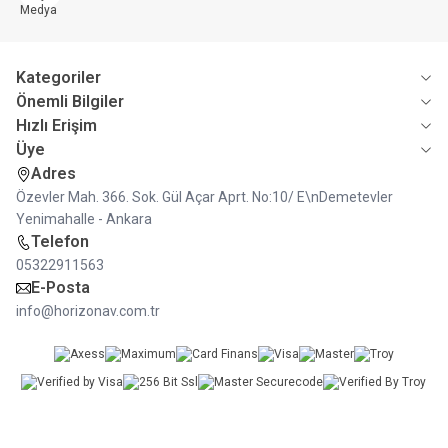
Kategoriler
Önemli Bilgiler
Hızlı Erişim
Üye
Adres
Özevler Mah. 366. Sok. Gül Açar Aprt. No:10/ E\nDemetevler
Yenimahalle - Ankara
Telefon
05322911563
E-Posta
info@horizonav.com.tr