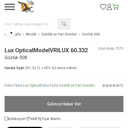
Favorilerim
Hesabım
Sepetim
Paylaş
Ana Sayfa
Atıcılık
Gözlük ve Yan Ürünleri
Gözlük 008
Ürün Kodu
T573
Lux Optical
Model
VRILUX 60.332
Gözlük 008
Havale fiyatı
501,32
TL + KDV
%
2
extra indirim
Daha Fazla
Lux Optical
Daha Fazla
Gözlük ve Yan Ürünleri
(0)
Gelince Haber Ver
Koleksiyon
Teklif
Fiyat Alarmı