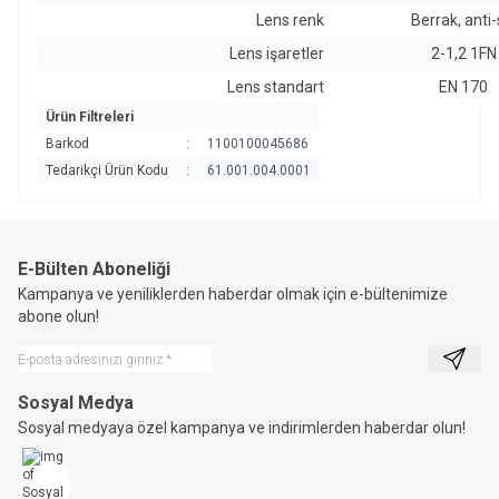
Lens renk
Berrak, anti-
Lens işaretler
2-1,2 1FN
Lens standart
EN 170
Ürün Filtreleri
Barkod
:
1100100045686
Tedarikçi Ürün Kodu
:
61.001.004.0001
E-Bülten Aboneliği
Kampanya ve yeniliklerden haberdar olmak için e-bültenimize
abone olun!
Kayıt 
Sosyal Medya
Sosyal medyaya özel kampanya ve indirimlerden haberdar olun!