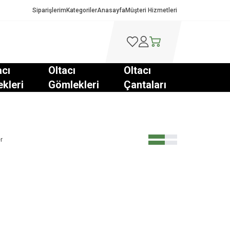
Siparişlerim
Kategoriler
Anasayfa
Müşteri Hizmetleri
Favorilerim
Hesabım
Sepetim
acı
Oltacı
Oltacı
ekleri
Gömlekleri
Çantaları
r