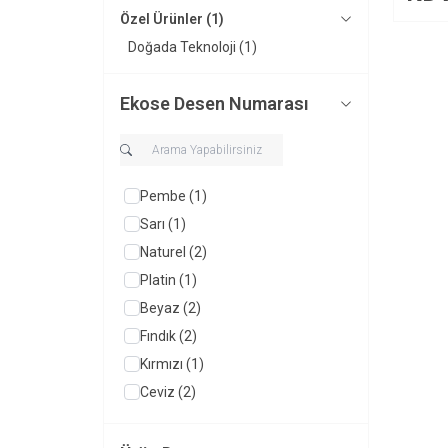
Özel Ürünler
(1)
Doğada Teknoloji
(1)
Ekose Desen Numarası
Pembe
(1)
Sarı
(1)
Naturel
(2)
Platin
(1)
Beyaz
(2)
Fındık
(2)
Kırmızı
(1)
Ceviz
(2)
Mavi
(2)
Gri
(1)