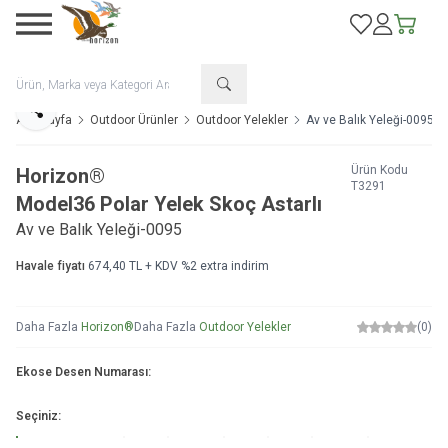
Favorilerim
Hesabım
Sepetim
Paylaş
Ana Sayfa
Outdoor Ürünler
Outdoor Yelekler
Av ve Balık Yeleği-0095
Ürün Kodu
Horizon®
T3291
Model
36 Polar Yelek Skoç Astarlı
Av ve Balık Yeleği-0095
Havale fiyatı
674,40
TL + KDV
%
2
extra indirim
Daha Fazla
Horizon®
Daha Fazla
Outdoor Yelekler
(0)
Ekose Desen Numarası:
Seçiniz: