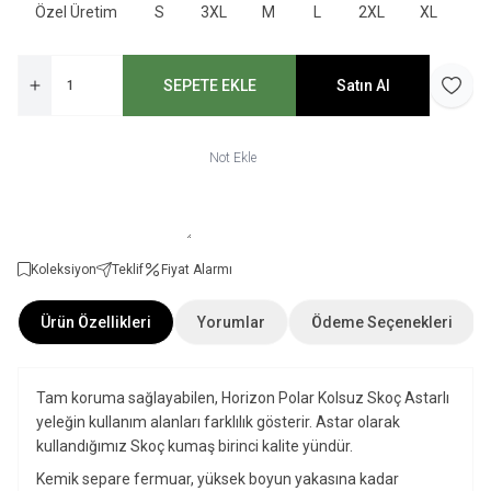
Özel Üretim
S
3XL
M
L
2XL
XL
SEPETE EKLE
Satın Al
Favori
Not Ekle
Koleksiyon
Teklif
Fiyat Alarmı
Ürün Özellikleri
Yorumlar
Ödeme Seçenekleri
Tam koruma sağlayabilen, Horizon Polar Kolsuz Skoç Astarlı
yeleğin kullanım alanları farklılık gösterir. Astar olarak
kullandığımız Skoç kumaş birinci kalite yündür.
Kemik separe fermuar, yüksek boyun yakasına kadar