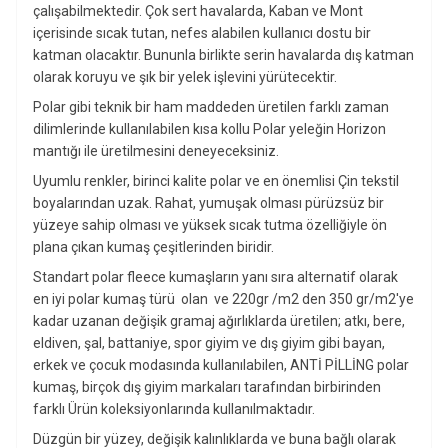
çalışabilmektedir. Çok sert havalarda, Kaban ve Mont
içerisinde sıcak tutan, nefes alabilen kullanıcı dostu bir
katman olacaktır. Bununla birlikte serin havalarda dış katman
olarak koruyu ve şık bir yelek işlevini yürütecektir.
Polar gibi teknik bir ham maddeden üretilen farklı zaman
dilimlerinde kullanılabilen kısa kollu Polar yeleğin Horizon
mantığı ile üretilmesini deneyeceksiniz.
Uyumlu renkler, birinci kalite polar ve en önemlisi Çin tekstil
boyalarından uzak. Rahat, yumuşak olması pürüzsüz bir
yüzeye sahip olması ve yüksek sıcak tutma özelliğiyle ön
plana çıkan kumaş çeşitlerinden biridir.
Standart polar fleece kumaşların yanı sıra alternatif olarak
en iyi polar kumaş türü olan ve 220gr /m2 den 350 gr/m2′ye
kadar uzanan değişik gramaj ağırlıklarda üretilen; atkı, bere,
eldiven, şal, battaniye, spor giyim ve dış giyim gibi bayan,
erkek ve çocuk modasında kullanılabilen, ANTİ PİLLİNG polar
kumaş, birçok dış giyim markaları tarafından birbirinden
farklı Ürün koleksiyonlarında kullanılmaktadır.
Düzgün bir yüzey, değişik kalınlıklarda ve buna bağlı olarak