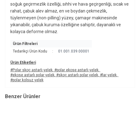
soğuk geçirmezlik özelliği, sıhhi ve hava geçirgenliği, sıcak ve
rahat, çabuk alev almaz, en ve boydan çekmezlik,
tüylenmeyen (non-pilling) yüzey, çamaşır makinesinde
yıkanabilir, çabuk kuruma özelliğine sahiptir, dayanaklı ve
kolayca deforme olmaz.
Ürün Filtreleri
Tedarikçi Ürün Kodu
:
01.001.039.00001
Ürün Etiketleri
#Polar skoç astarlı yelek
,
#polar ekose astarlı yelek
,
#ekose astarlı polar yelek
,
#skoç astarlı polar yelek
,
#lar yelek
,
#polar kolsuz yelek
Benzer Ürünler
Horizon®
Horizon®
Av ve Balık Yeleği-0075
Av ve Balık Yeleği-0076
4.937,90
TL
4.854,18
TL