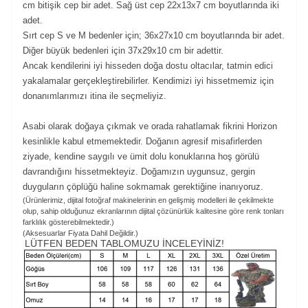
cm bitişik cep bir adet. Sağ üst cep 22x13x7 cm boyutlarında iki
adet.
Sırt cep S ve M bedenler için; 36x27x10 cm boyutlarında bir adet.
Diğer büyük bedenleri için 37x29x10 cm bir adettir.
Ancak kendilerini iyi hisseden doğa dostu oltacılar, tatmin edici
yakalamalar gerçekleştirebilirler. Kendimizi iyi hissetmemiz için
donanımlarımızı itina ile seçmeliyiz.
Asabi olarak doğaya çıkmak ve orada rahatlamak fikrini Horizon
kesinlikle kabul etmemektedir. Doğanın agresif misafirlerden
ziyade, kendine saygılı ve ümit dolu konuklarına hoş görülü
davrandığını hissetmekteyiz. Doğamızın uygunsuz, gergin
duyguların çöplüğü haline sokmamak gerektiğine inanıyoruz.
(Ürünlerimiz, dijital fotoğraf makinelerinin en gelişmiş modelleri ile çekilmekte
olup, sahip olduğunuz ekranlarının dijital çözünürlük kalitesine göre renk tonları
farklılık gösterebilmektedir.)
(Aksesuarlar Fiyata Dahil Değildir.)
LÜTFEN BEDEN TABLOMUZU İNCELEYİNİZ!