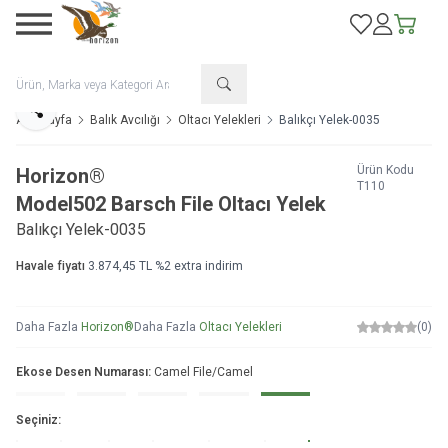
Favorilerim
Hesabım
Sepetim
Paylaş
Ana Sayfa
Balık Avcılığı
Oltacı Yelekleri
Balıkçı Yelek-0035
Ürün Kodu
Horizon®
T110
Model
502 Barsch File Oltacı Yelek
Balıkçı Yelek-0035
Havale fiyatı
3.874,45
TL
%
2
extra indirim
Daha Fazla
Horizon®
Daha Fazla
Oltacı Yelekleri
(0)
Ekose Desen Numarası:
Camel File/Camel
Seçiniz: