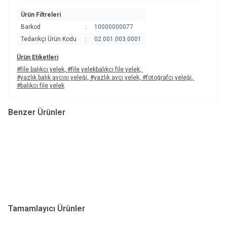
Ürün Filtreleri
Barkod
:
10000000077
Tedarikçi Ürün Kodu
:
02.001.003.0001
Ürün Etiketleri
#file balıkcı yelek
,
#file yelekbalıkcı file yelek
,
#yazlık balık avcısı yeleği
,
#yazlık avcı yelek
,
#fotoğrafcı yeleği
,
#balıkcı file yelek
Benzer Ürünler
Horizon®
Horizon®
Av ve Balık Yeleği-0075
Av ve Balık Yeleği-0076
4.937,90
TL
4.854,18
TL
Tamamlayıcı Ürünler