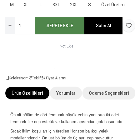
M
XL
L
3XL
2XL
S
Özel Üretim
SEPETE EKLE
Satın Al
Favori
Not Ekle
Koleksiyon
Teklif
Fiyat Alarmı
Ürün Özellikleri
Yorumlar
Ödeme Seçenekleri
Ön alt bölüm de dört fermuarlı büyük cebin yanı sıra iki adet
fermuarlı file cep estetik ve kullanım açısından çok başarılıdır.
Sıcak iklim koşulları için üretilen Horizon balıkçı yelek
modellerindendir. Ön üst bölüm de üç ayrı cep mevcuttur.