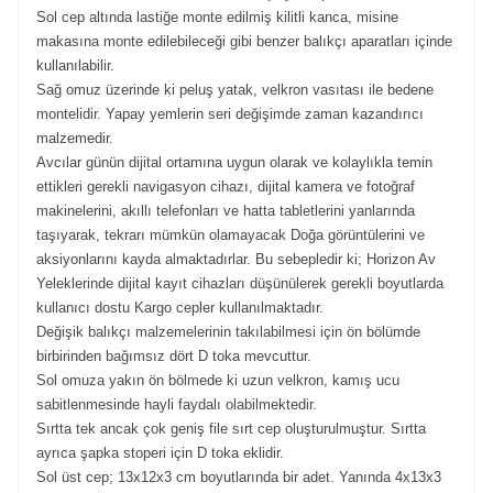
Sol cep altında lastiğe monte edilmiş kilitli kanca, misine
makasına monte edilebileceği gibi benzer balıkçı aparatları içinde
kullanılabilir.
Sağ omuz üzerinde ki peluş yatak, velkron vasıtası ile bedene
montelidir. Yapay yemlerin seri değişimde zaman kazandırıcı
malzemedir.
Avcılar günün dijital ortamına uygun olarak ve kolaylıkla temin
ettikleri gerekli navigasyon cihazı, dijital kamera ve fotoğraf
makinelerini, akıllı telefonları ve hatta tabletlerini yanlarında
taşıyarak, tekrarı mümkün olamayacak Doğa görüntülerini ve
aksiyonlarını kayda almaktadırlar. Bu sebepledir ki; Horizon Av
Yeleklerinde dijital kayıt cihazları düşünülerek gerekli boyutlarda
kullanıcı dostu Kargo cepler kullanılmaktadır.
Değişik balıkçı malzemelerinin takılabilmesi için ön bölümde
birbirinden bağımsız dört D toka mevcuttur.
Sol omuza yakın ön bölmede ki uzun velkron, kamış ucu
sabitlenmesinde hayli faydalı olabilmektedir.
Sırtta tek ancak çok geniş file sırt cep oluşturulmuştur. Sırtta
ayrıca şapka stoperi için D toka eklidir.
Sol üst cep; 13x12x3 cm boyutlarında bir adet. Yanında 4x13x3