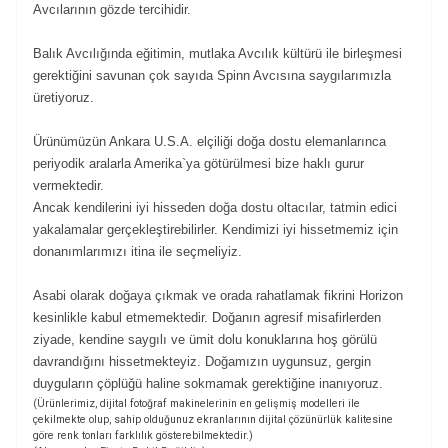
Avcılarının gözde tercihidir.
Balık Avcılığında eğitimin, mutlaka Avcılık kültürü ile birleşmesi
gerektiğini savunan çok sayıda Spinn Avcısına saygılarımızla
üretiyoruz.
Ürünümüzün Ankara U.S.A. elçiliği doğa dostu elemanlarınca
periyodik aralarla Amerika`ya götürülmesi bize haklı gurur
vermektedir.
Ancak kendilerini iyi hisseden doğa dostu oltacılar, tatmin edici
yakalamalar gerçekleştirebilirler. Kendimizi iyi hissetmemiz için
donanımlarımızı itina ile seçmeliyiz.
Asabi olarak doğaya çıkmak ve orada rahatlamak fikrini Horizon
kesinlikle kabul etmemektedir. Doğanın agresif misafirlerden
ziyade, kendine saygılı ve ümit dolu konuklarına hoş görülü
davrandığını hissetmekteyiz. Doğamızın uygunsuz, gergin
duyguların çöplüğü haline sokmamak gerektiğine inanıyoruz.
(Ürünlerimiz, dijital fotoğraf makinelerinin en gelişmiş modelleri ile
çekilmekte olup, sahip olduğunuz ekranlarının dijital çözünürlük kalitesine
göre renk tonları farklılık gösterebilmektedir.)