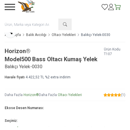
Favorilerim
Hesabım
Sepetim
Paylaş
Ana Sayfa
Balık Avcılığı
Oltacı Yelekleri
Balıkçı Yelek-0030
Ürün Kodu
Horizon®
T107
Model
500 Bass Oltacı Kumaş Yelek
Balıkçı Yelek-0030
Havale fiyatı
4.422,52
TL
%
2
extra indirim
Daha Fazla
Horizon®
Daha Fazla
Oltacı Yelekleri
(1)
Ekose Desen Numarası:
Seçiniz: