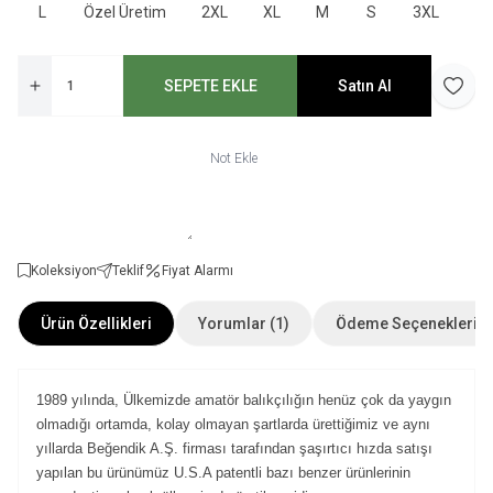
L
Özel Üretim
2XL
XL
M
S
3XL
SEPETE EKLE
Satın Al
Favori
Not Ekle
Koleksiyon
Teklif
Fiyat Alarmı
Ürün Özellikleri
Yorumlar (1)
Ödeme Seçenekleri
1989 yılında, Ülkemizde amatör balıkçılığın henüz çok da yaygın
olmadığı ortamda, kolay olmayan şartlarda ürettiğimiz ve aynı
yıllarda Beğendik A.Ş. firması tarafından şaşırtıcı hızda satışı
yapılan bu ürünümüz U.S.A patentli bazı benzer ürünlerinin