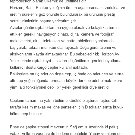
reprodection olarak ülkemiz de üretilmesidir.
Horizon, Bass Balıkçı yeleğinin üretim aşamasında ki zorluklar ve
üretim sürelerini göz önünde bulundurarak bu ürününü prestij
serisi ürünlerinin başına yerleştirmiştir.
Avcılar günün dijital ortamına uygun olarak ve kolaylıkla temin
ettikleri gerekli navigasyon cihazı, dijital kamera ve fotoğraf
makinelerini, akıllı telefonları ve hatta tabletlerini yanlarında
taşıyarak, tekrarı mümkün olamayacak Doğa görüntülerini ve
aksiyonlarını kayda almaktadırlar. Bu sebepledir ki; Horizon Av
Yeleklerinde dijital kayıt cihazları düşünülerek gerekli boyutlarda
kullanıcı dostu kargo cepler kullanılmaktadır.
Balıkçılara on üç adet ön dışta cep, iç önde on adet cep ve sırtta
altı cep yoğunluğunda fermuarlı büyük bir cep adet olmak üzere
yirmi altı fonksiyonel cepli bir yelek gereklidir diye üretildi.
Ceplerin tamamına yakın bölümü körüklü oluşturulmuştur. Çift
tarafta kesim makas ve iğne penseleri için D tokalar, sırtta büyük
bölme cep bulunur.
Ense de şapka stoperi mevcuttur. Sağ omuz üzerinde ki peluş
yatak, velkron vasıtası ile bedene montelidir. Yapay yemlerin seri