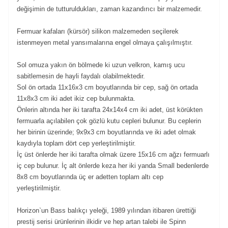
değişimin de tutturuldukları, zaman kazandırıcı bir malzemedir.
Fermuar kafaları (kürsör) silikon malzemeden seçilerek
istenmeyen metal yansımalarına engel olmaya çalışılmıştır.
Sol omuza yakın ön bölmede ki uzun velkron, kamış ucu
sabitlemesin de hayli faydalı olabilmektedir.
Sol ön ortada 11x16x3 cm boyutlarında bir cep, sağ ön ortada
11x8x3 cm iki adet ikiz cep bulunmakta.
Önlerin altında her iki tarafta 24x14x4 cm iki adet, üst körükten
fermuarla açılabilen çok gözlü kutu cepleri bulunur. Bu ceplerin
her birinin üzerinde; 9x9x3 cm boyutlarında ve iki adet olmak
kaydıyla toplam dört cep yerleştirilmiştir.
İç üst önlerde her iki tarafta olmak üzere 15x16 cm ağzı fermuarlı
iç cep bulunur. İç alt önlerde keza her iki yanda Small bedenlerde
8x8 cm boyutlarında üç er adetten toplam altı cep
yerleştirilmiştir.
Horizon`un Bass balıkçı yeleği, 1989 yılından itibaren ürettiği
prestij serisi ürünlerinin ilkidir ve hep artan talebi ile Spinn