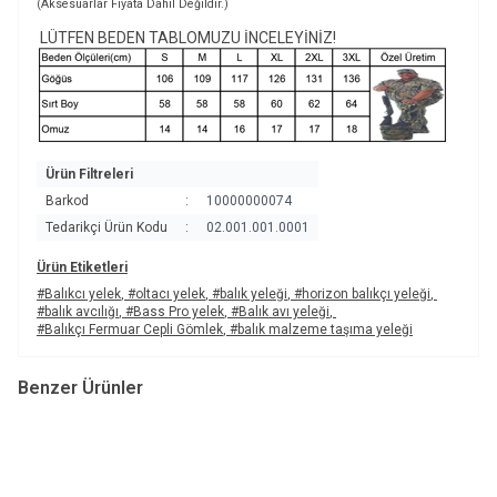
(Aksesuarlar Fiyata Dahil Değildir.)
LÜTFEN BEDEN TABLOMUZU İNCELEYİNİZ!
Ürün Filtreleri
Barkod
:
10000000074
Tedarikçi Ürün Kodu
:
02.001.001.0001
Ürün Etiketleri
#Balıkcı yelek
,
#oltacı yelek
,
#balık yeleği
,
#horizon balıkçı yeleği
,
#balık avcılığı
,
#Bass Pro yelek
,
#Balık avı yeleği
,
#Balıkçı Fermuar Cepli Gömlek
,
#balık malzeme taşıma yeleği
Benzer Ürünler
Horizon®
Horizon®
Av ve Balık Yeleği-0075
Av ve Balık Yeleği-0076
4.937,90
TL
4.854,18
TL