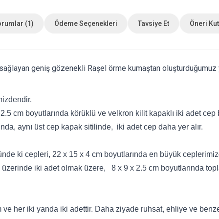
Yorumlar (1)
Ödeme Seçenekleri
Tavsiye Et
Öneri Ku
u sağlayan geniş gözenekli Raşel örme kumaştan oluşturduğumuz y
mizdendir.
2.5 cm boyutlarında körüklü ve velkron kilit kapaklı iki adet cep 
nda, aynı üst cep kapak sitilinde, iki adet cep daha yer alır.
de ki cepleri, 22 x 15 x 4 cm boyutlarında en büyük ceplerimizdi
n üzerinde iki adet olmak üzere, 8 x 9 x 2.5 cm boyutlarında top
 ve her iki yanda iki adettir. Daha ziyade ruhsat, ehliye ve benze