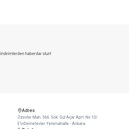
ndirimlerden haberdar olun!
Adres
Özevler Mah. 366. Sok. Gül Açar Aprt. No:10/
E\nDemetevler Yenimahalle - Ankara