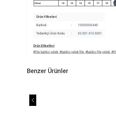
Ürün Filtreleri
Barkod
:
10000000440
Tedarikçi Ürün Kodu
:
02.001.010.0001
Ürün Etiketleri
#File balıkcı yelek
,
#balıkcı yelek file
,
#balıkcı file yelek
,
#fi
Benzer Ürünler
Horizon®
Ho
Av ve Balık Yeleği-0075
Av
4.937,90
TL
4