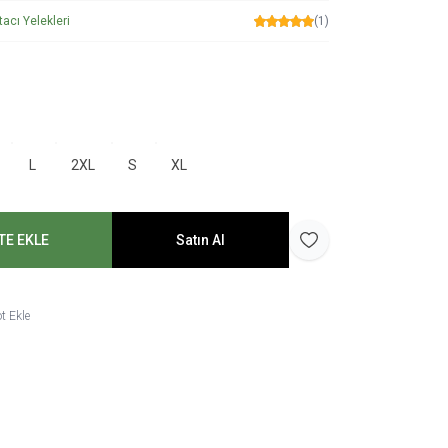
tacı Yelekleri
(1)
L
2XL
S
XL
TE EKLE
Satın Al
Favoriye Ekle
t Ekle